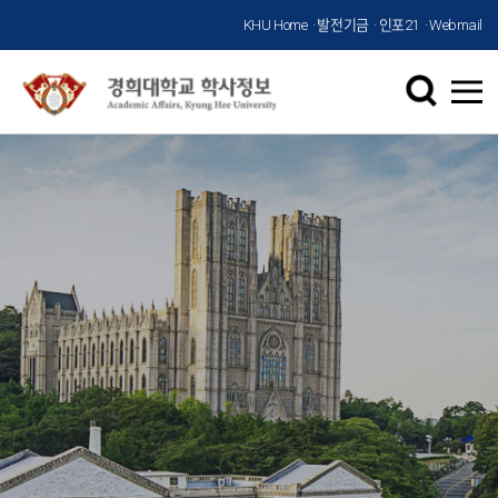
KHU Home
발전기금
인포21
Webmail